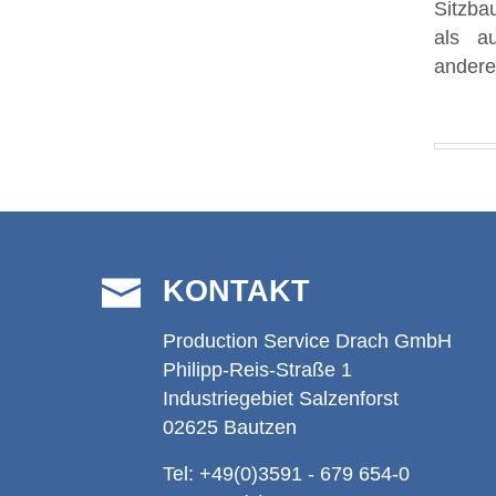
Sitzba
Produk
als a
„Alles
ander
KONTAKT
Production Service Drach GmbH
Philipp-Reis-Straße 1
Industriegebiet Salzenforst
02625 Bautzen
Tel: +49(0)3591 - 679 654-0