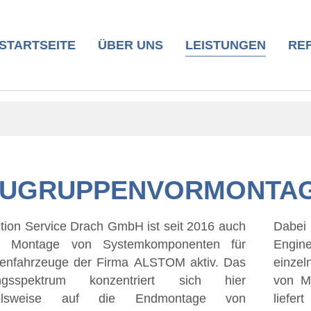
STARTSEITE
ÜBER UNS
LEISTUNGEN
RE
UGRUPPENVORMONTA
tion Service Drach GmbH ist seit 2016 auch
unterstützt die PSD GmbH seine Partner im
r Montage von Systemkomponenten für
ering Prozess, bei der Beschaffung der
enfahrzeuge der Firma ALSTOM aktiv. Das
nen Bauteile, der Konstruktion und Fertigung
ungsspektrum konzentriert sich hier
ntagevorrichtungen, der Endmontage und
ielsweise auf die Endmontage von
t die Systemkomponenten „Just-in-Time“ zur