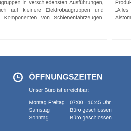
ugruppen in verschiedensten Ausführungen,
tion. Die PSD arbeitet getreu dem Motto
uch auf kleinere Elektrobaugruppen und
 aus einer Hand“ und steht seinem Partner
e Komponenten von Schienenfahrzeugen.
Alstom
ÖFFNUNGSZEITEN
Unser Büro ist erreichbar:
Montag-Freitag
07:00 - 16:45 Uhr
Samstag
Büro geschlossen
Sonntag
Büro geschlossen