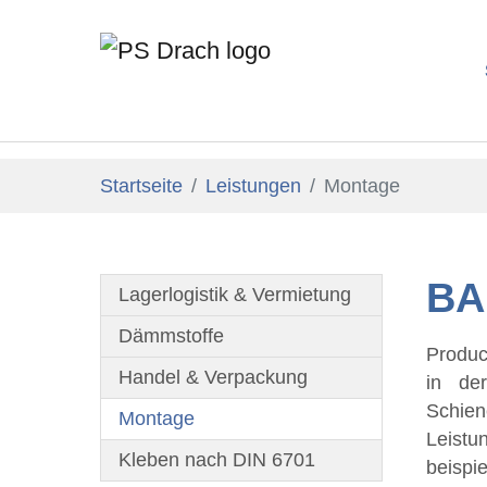
Zum Hauptinhalt springen
Sie sind hier:
Startseite
Leistungen
Montage
BA
Lagerlogistik & Vermietung
Dämmstoffe
Produc
Dabei 
Handel & Verpackung
in de
Engine
Schien
einzel
(current)
Montage
Leist
von Mo
Kleben nach DIN 6701
beisp
liefer